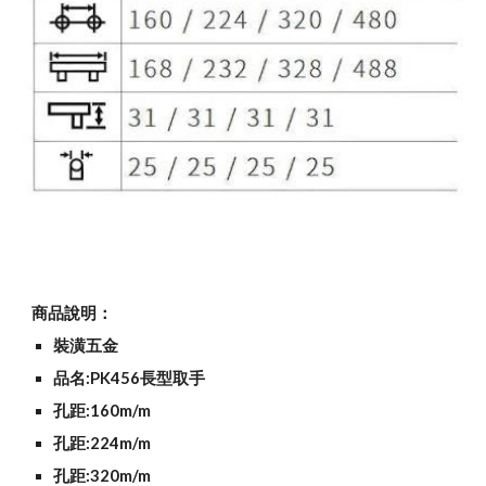
商品說明：
裝潢五金
品名:PK456長型取手
孔距:160m/m
孔距:224m/m
孔距:320m/m