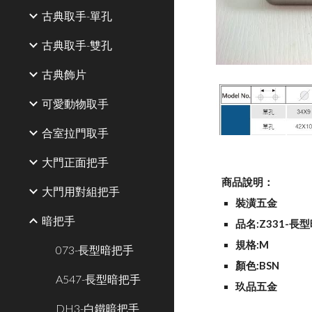
古典取手-單孔
古典取手-雙孔
古典飾片
可愛動物取手
合室拉門取手
大門正面把手
商品說明：
大門用對組把手
裝潢五金
暗把手
品名:Z331-長
規格:M
073-長型暗把手
顏色:BSN
A547-長型暗把手
玖品五金
DH3-白鐵暗把手