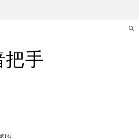
ion
暗把手
號 [
地