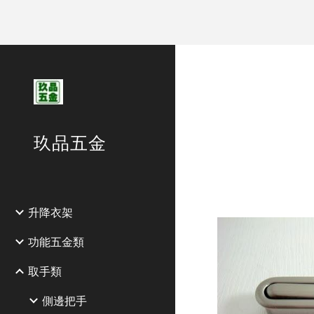
Sk
玖品五金
升降衣架
功能五金類
取手類
側邊把手