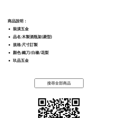
商品說明：
裝潢五金
品名:木製酒瓶架(菱型)
規格:尺寸訂製
顏色:鐵刀/白橡/花梨
玖品五金
搜尋全部商品