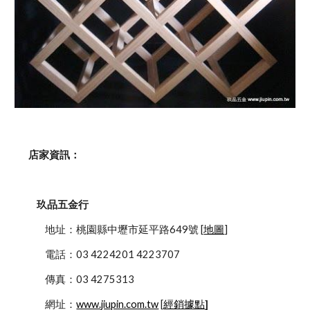
    店家資訊：
玖品五金行
            地址：桃園縣中壢市延平路649號 [
地圖
]
            電話：03 4224201 4223707
            傳真：03 4275313
            網址：
www.jiupin.com.tw
 [
經銷據點
]