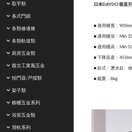
取手類
日本DAYDO 垂直
各式門鎖
■ 適用櫃寬：900m
各類修邊條
■ 適用櫃深：Min 3
各類軌道類
■ 適用櫃高：Min 5
廚房五金類
■ 下降高度：450m
復古工業風五金
■ 款式：瀝水款、
拍門器/戶擋類
■ 載重：8kg
架子類
櫥櫃五金系列
浴室五金類
滑軌系列