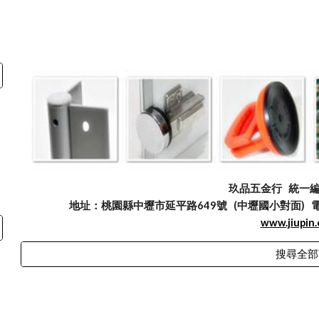
玖品五金行
統一編號
地址：桃園縣中壢市延平路649號 (中壢國小對面) 電話：03
www.jiupin
搜尋全部
abuse