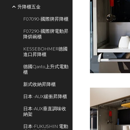
升降櫃五金
F07090-國際牌昇降櫃
F07290-國際牌電動昇
降烘碗櫃
KESSEBOHMER德國
進口昇降櫃
德國Qanto上升式電動
櫃
新式收納昇降櫃
日本 -AUX緩衝昇降櫃
日本-AUX垂直調味收
納架
日本-FUKUSHIN 電動