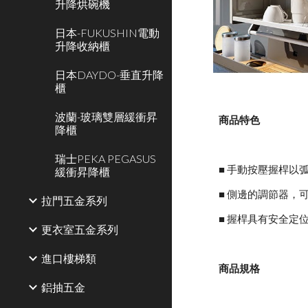
升降烘碗機
日本-FUKUSHIN電動
升降收納櫃
日本DAYDO-垂直升降
櫃
波蘭-玻璃雙層緩衝昇
商品特色
降櫃
瑞士PEKA PEGASUS
■ 手動按壓握桿
緩衝昇降櫃
■ 側邊的調節器，
拉門五金系列
■ 握桿具有安全定
更衣室五金系列
進口樓梯類
商品規格
鋁抽五金