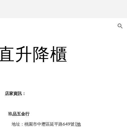
ion
垂直升降櫃
    店家資訊：
玖品五金行
            地址：桃園市中壢區延平路649號 [
地