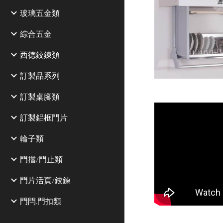
玻璃五金類
綜合五金
西德鉸鍊類
訂製品系列
訂製桌腳類
訂製鋁框門片
輪子類
門擋/門止類
門片活頁/鉸鍊
門閂.門扣類