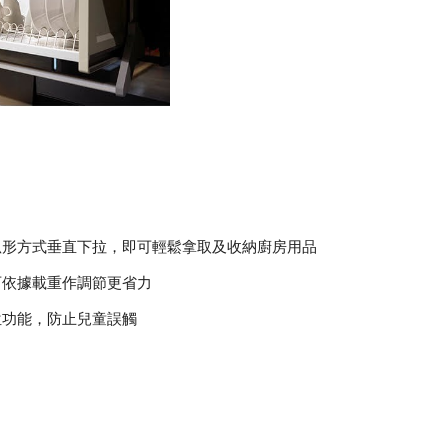
以弧形方式垂直下拉，即可輕鬆拿取及收納廚房用品
可依據載重作調節更省力
位功能，防止兒童誤觸