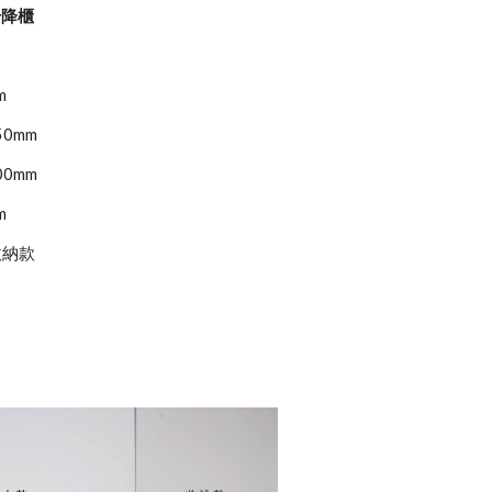
升降櫃
m
50mm
00mm
m
收納款