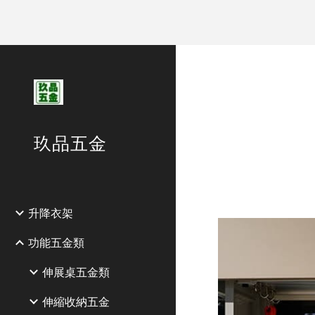
Sk
玖品五金
升降衣架
功能五金類
伸展桌五金類
伸縮收納五金