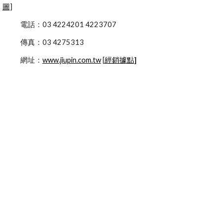
圖
]
            電話：03 4224201 4223707
            傳真：03 4275313
            網址：
www.jiupin.com.tw
 [
經銷據點
]