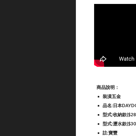
商品說明：
裝潢五金
品名:日本DAY
型式:收納款($28
型式:瀝水款($30
註:寶豐