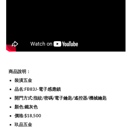
商品說明：
裝潢五金
品名:FB83J-電子感應鎖
開門方式:指紋/密碼/電子鑰匙/遙控器/機械鑰匙
顏色:鐵灰色
價格:$18,500
玖品五金