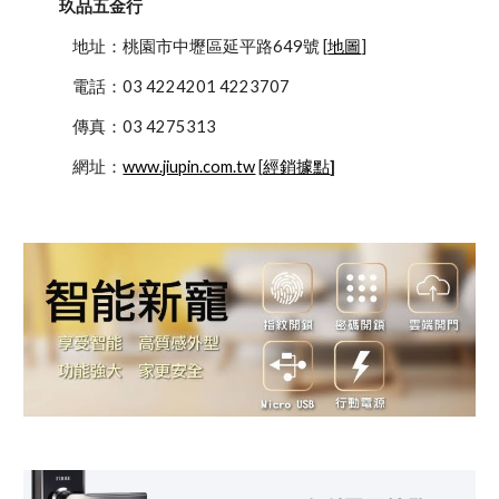
玖品五金行
            地址：桃園市中壢區延平路649號 [
地圖
]
            電話：03 4224201 4223707
            傳真：03 4275313
            網址：
www.jiupin.com.tw
 [
經銷據點
]