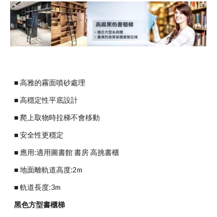
■ 高雅的霧面噴砂處理
■ 高穩定性平底設計
■ 爬上取物時拉梯不會移動
■ 安全性更穩定
■ 應用:適用圖書館 書房 高挑書櫃
■ 地面離軌道高度:2m
■ 軌道長度:3m
黑色方型書櫃梯