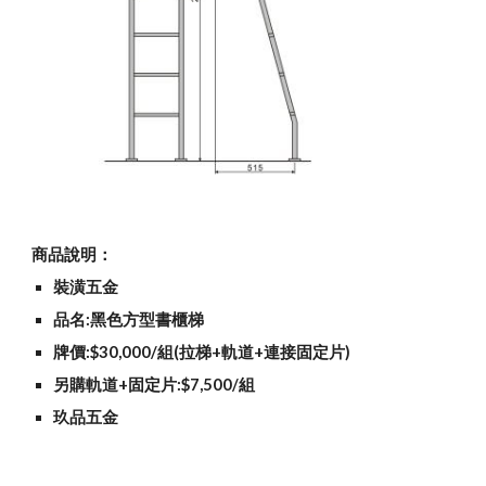
商品說明：
裝潢五金
品名:黑色方型書櫃梯
牌價:$30,000/組(拉梯+軌道+連接固定片)
另購軌道+固定片:$7,500/組
玖品五金