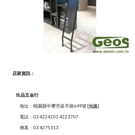
    店家資訊：
玖品五金行
            地址：桃園縣中壢市延平路649號 [
地圖
]
            電話：03 4224201 4223707
            傳真：03 4275313