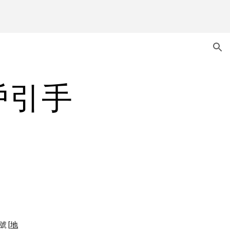
ion
戶引手
號 [
地