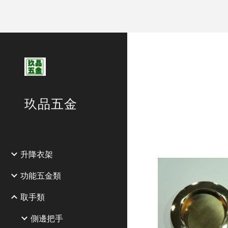
Sk
玖品五金
升降衣架
功能五金類
取手類
側邊把手