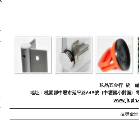
玖品五金行
統一編號
地址：桃園縣中壢市延平路649號 (中壢國小對面) 電話：03
www.jiupin
搜尋全部
abuse