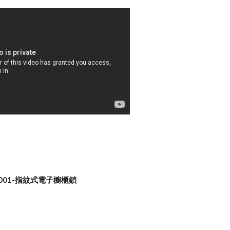
C001-指紋式電子櫥櫃鎖