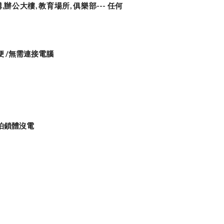
辦公大樓, 教育場所, 俱樂部--- 任何
便 /無需連接電腦
不怕鎖體沒電