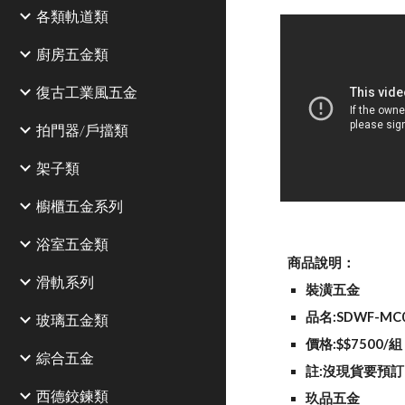
各類軌道類
廚房五金類
復古工業風五金
拍門器/戶擋類
架子類
櫥櫃五金系列
浴室五金類
商品說明：
滑軌系列
裝潢五金
品名:SDWF-M
玻璃五金類
價格:$$7500/組
綜合五金
註:沒現貨要預訂
西德鉸鍊類
玖品五金