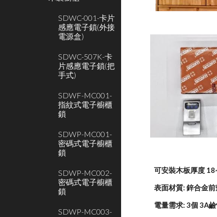
SDWC-001-卡片
感應電子鎖(外接
電源盒)
SDWC-507K-卡
片感應電子鎖(把
手式)
SDWF-MC001-
指紋式電子櫥櫃
鎖
SDWP-MC001-
密碼式電子櫥櫃
鎖
可安裝木板厚度 18
SDWP-MC002-
密碼式電子櫥櫃
表面材質: 鋅合金前
鎖
電量需求: 3個 3A
SDWP-MC003-