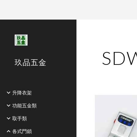
Sk
SD
玖品五金
升降衣架
功能五金類
取手類
各式門鎖