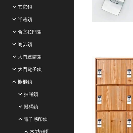
其它鎖
半邊鎖
合室拉門鎖
喇叭鎖
大門連體鎖
大門電子鎖
櫥櫃鎖
抽屜鎖
撥碼鎖
電子感印鎖
木製櫥櫃