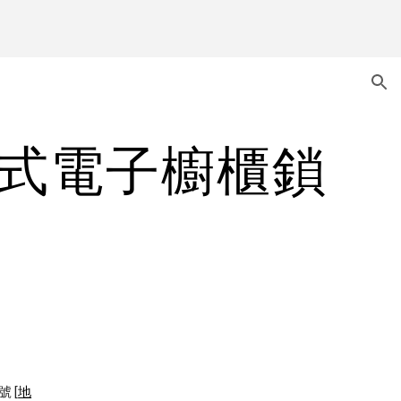
ion
指紋式電子櫥櫃鎖
號 [
地