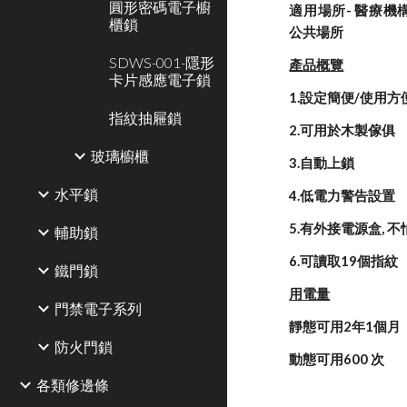
圓形密碼電子櫥
適用場所- 醫療機構,
櫃鎖
公共場所
SDWS-001-隱形
產品概覽
卡片感應電子鎖
1.設定簡便/使用方
指紋抽屜鎖
2.可用於木製傢俱
玻璃櫥櫃
3.自動上鎖
水平鎖
4.低電力警告設置
5.有外接電源盒, 
輔助鎖
6.可讀取19個指紋
鐵門鎖
用電量
門禁電子系列
靜態可用2年1個月
防火門鎖
動態可用600 次
各類修邊條