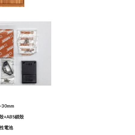
~30mm
殼+ABS鎖殼
鹼性電池