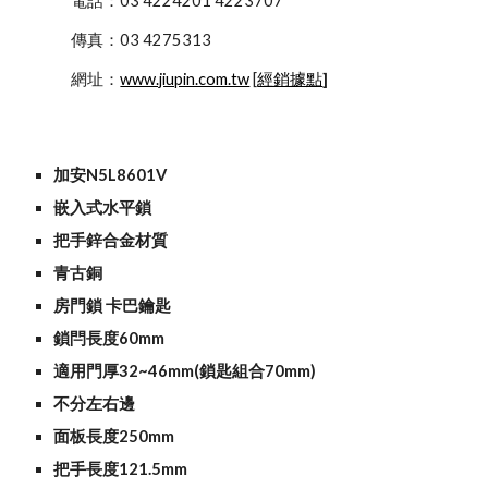
            電話：03 4224201 4223707
            傳真：03 4275313
            網址：
www.jiupin.com.tw
 [
經銷據點
]
加安N5L8601V
嵌入式水平鎖
把手鋅合金材質
青古銅
房門鎖 卡巴鑰匙 
鎖閂長度60mm
適用門厚32~46mm(鎖匙組合70mm)
不分左右邊
面板長度250mm
把手長度121.5mm