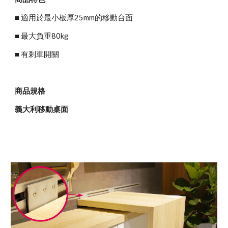
■ 適用於最小板厚25mm的移動台面
■ 最大負重80kg
■ 有剎車開關
商品規格
義大利移動桌面