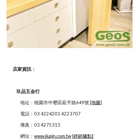
    店家資訊：
玖品五金行
            地址：桃園市中壢區延平路649號 [
地圖
]
            電話：03 4224201 4223707
            傳真：03 4275313
            網址：
www.jiupin.com.tw
 [
經銷據點
]