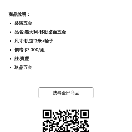
商品說明：
裝潢五金
品名:義大利-移動桌面五金
尺寸:軌道*3米+輪子
價格:$7,000/組
註:寶豐
玖品五金
搜尋全部商品