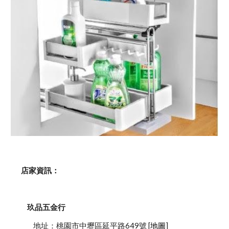
    店家資訊：
玖品五金行
            地址：桃園市中壢區延平路649號 [
地圖
]