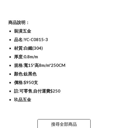
商品說明：
裝潢五金
品名:YC-C0815-3
材質:白鐵(304)
厚度:0.8m/m
規格:寬15*高8m/m*250CM
顏色:鈦黑色
價格:$950支
註:可零售,自付運費$250
玖品五金
搜尋全部商品