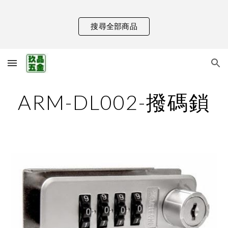
Skip to main content
Skip to navigation
搜尋全部商品
ARM-DL002-撥碼鎖