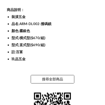
商品說明：
裝潢五金
品名:ARM-DL002-撥碼鎖
顏色:霧銀色
型式:橫式型($670/組)
型式:直式型($690/組)
註:百富
玖品五金
搜尋全部商品