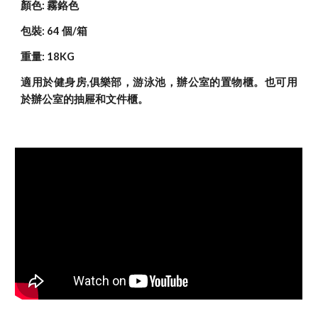
顏色: 霧鉻色
包裝: 64 個/箱
重量: 18KG
適用於健身房,俱樂部，游泳池，辦公室的置物櫃。也可用
於辦公室的抽屜和文件櫃。