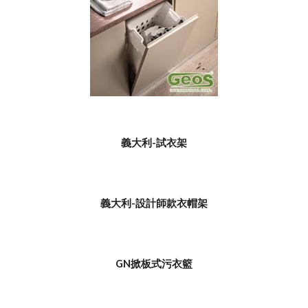
義大利-試衣架
義大利-設計師款衣帽架
GN掀板式污衣籃