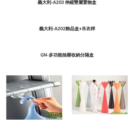
義大利-A203 伸縮雙層置物盒
義大利-A202飾品盒+吊衣桿
GN-多功能抽屜收納分隔盒