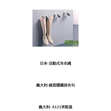
日本-活動式吊衣繩
義大利-鏡面隱藏掛衣勾
義大利- A121夾鞋器