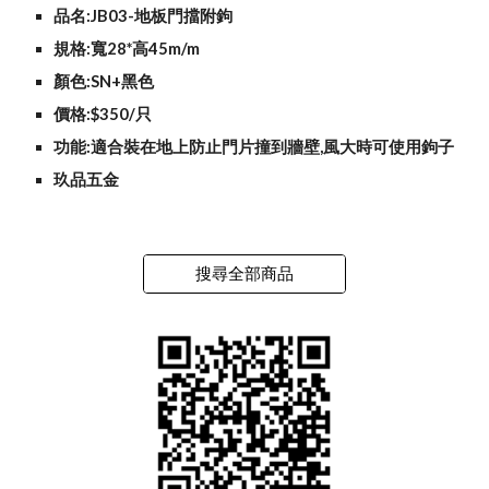
品名:JB03-地板門擋附鉤
規格:寬28*高45m/m
顏色:SN+黑色
價格:$350/只
功能:適合裝在地上防止門片撞到牆壁,風大時可使用鉤子
玖品五金
搜尋全部商品