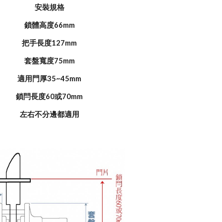
安裝規格
鎖體高度66mm
把手長度127mm
套盤寬度75mm
適用門厚35~45mm
鎖閂長度60或70mm
左右不分邊都適用