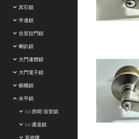
其它鎖
半邊鎖
合室拉門鎖
喇叭鎖
大門連體鎖
大門電子鎖
櫥櫃鎖
水平鎖
LV-房間/浴室鎖
LV-通道鎖
其他牌