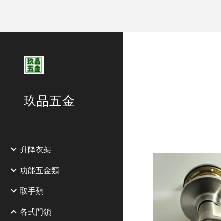
Sk
玖品五金
升降衣架
功能五金類
取手類
各式門鎖