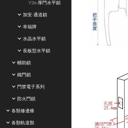
Y36-厚門水平鎖
加安-通道鎖
幸福牌
水晶水平鎖
長板型水平鎖
輔助鎖
鐵門鎖
門禁電子系列
防火門鎖
各類修邊條
各類軌道類