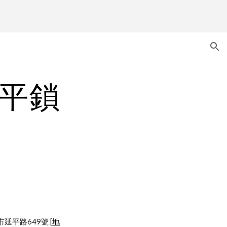
ion
水平鎖
園縣中壢市延平路649號 [
地