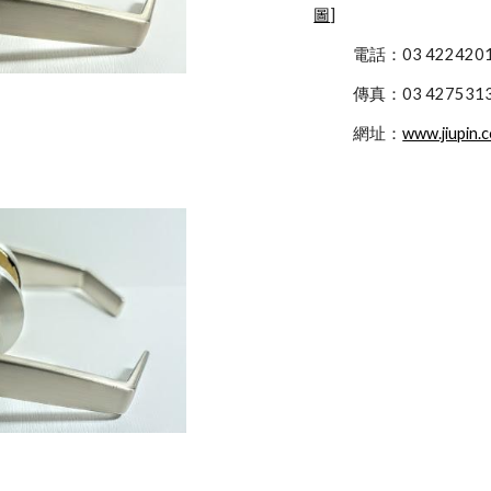
圖
]
            電話：03 422
            傳真：03 427531
            網址：
www.jiupin.