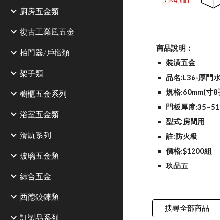
廚房五金類
復古工業風五金
商品說明：
拍門器/戶擋類
裝潢五金
架子類
品名:L36-厚門
規格:60mm(寸8
櫥櫃五金系列
門板厚度:35~51
浴室五金類
型式:房間用
滑軌系列
註:防火級
價格:$1200組
玻璃五金類
玖品五
綜合五金
西德鉸鍊類
搜尋全部商品
訂製品系列