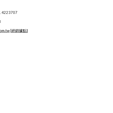
4201 4223707
3
com.tw
 [
經銷據點
]