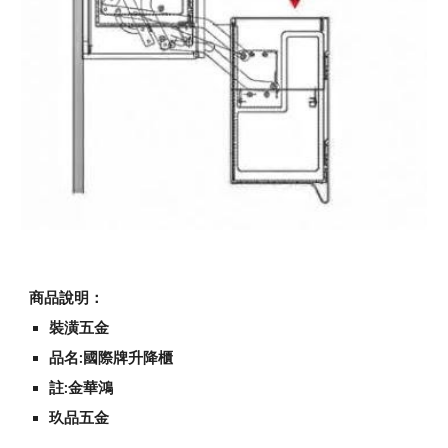
商品說明：
裝潢五金
品名:國際牌升降櫃
註:金華鴻
玖品五金