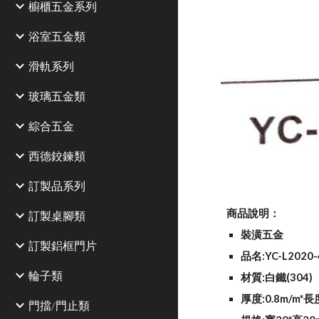
櫥櫃五金系列
浴室五金類
滑軌系列
玻璃五金類
綜合五金
西德鉸鍊類
訂製品系列
商品說明：
訂製桌腳類
裝潢五金
訂製鋁框門片
品名:YC-L2020-
輪子類
材質:白鐵(304)
厚度:0.8m/m*長
門擋/門止類