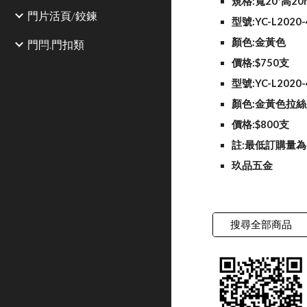
規格:寬20*高20
門片活頁/鉸鍊
型號:YC-L2020-
顏色:金黃色
門閂.門扣類
價格:$750支
型號:YC-L2020-
顏色:金黃色拉絲
價格:$800支
註:最低訂購量為
玖品五金
搜尋全部商品