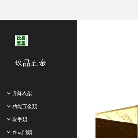
Sk
玖品五金
升降衣架
功能五金類
取手類
各式門鎖