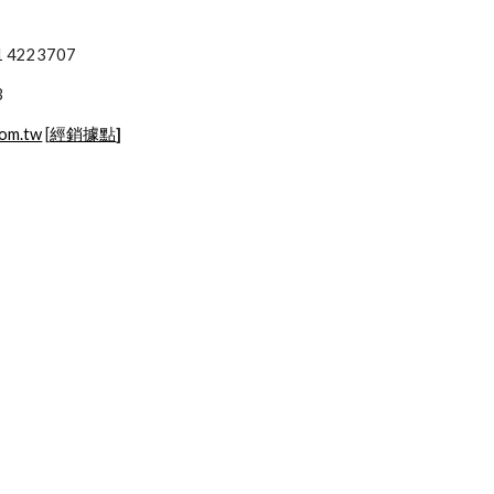
4201 4223707
3
com.tw
 [
經銷據點
]