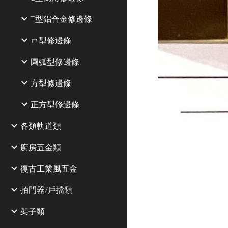
T型鋁合金修邊條
ㄇ型修邊條
圓弧型修邊條
方型修邊條
正方型修邊條
各類軌道類
廚房五金類
復古工業風五金
拍門器/戶擋類
架子類