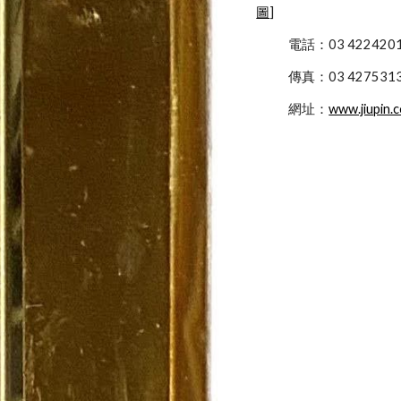
圖
]
            電話：03 422
            傳真：03 427531
            網址：
www.jiupin.