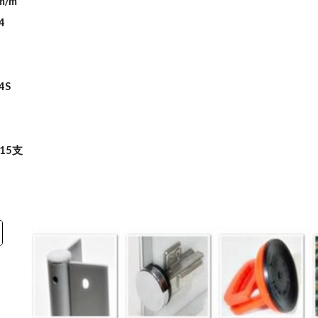
m/m
4
4S
15支