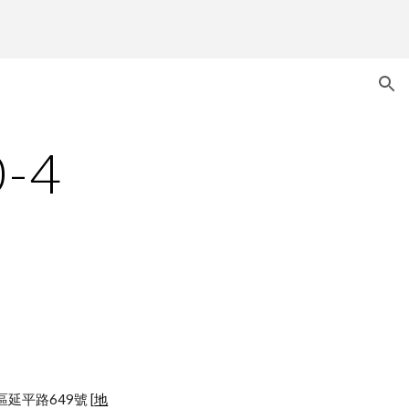
ion
0-4
園市中壢區延平路649號 [
地