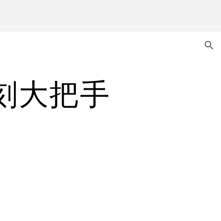
ion
雕刻大把手