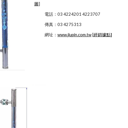
圖
]
            電話：03 4224201 4223707
            傳真：03 4275313
            網址：
www.jiupin.com.tw
 [
經銷據點
]