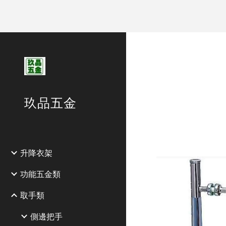
Sk
玖品五金
升降衣架
功能五金類
取手類
側邊把手