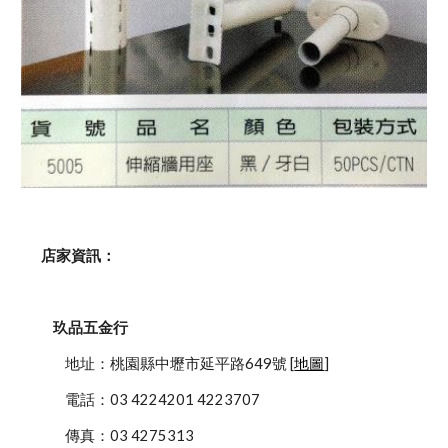
    店家資訊：
玖品五金行
            地址：桃園縣中壢市延平路649號 [
地圖
]
            電話：03 4224201 4223707
            傳真：03 4275313