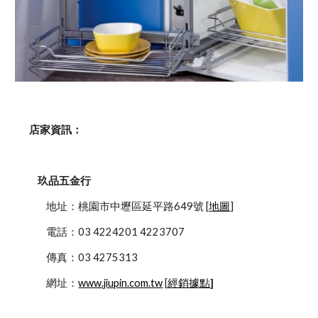
    店家資訊：
玖品五金行
            地址：桃園市中壢區延平路649號 [
地圖
]
            電話：03 4224201 4223707
            傳真：03 4275313
            網址：
www.jiupin.com.tw
 [
經銷據點
]