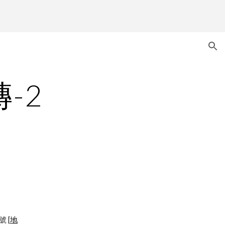
ion
-2
號 [
地