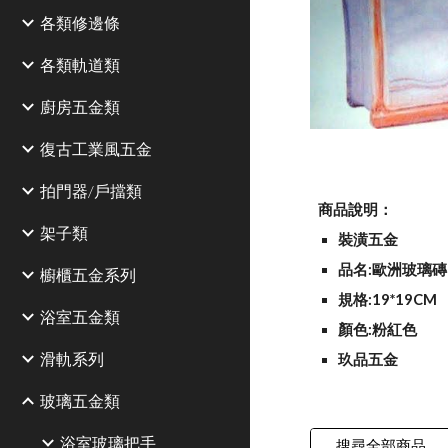
各類修邊條
各類軌道類
廚房五金類
復古工業風五金
拍門器/戶擋類
商品說明：
架子類
裝潢五金
品名:歐洲玻璃磚
櫥櫃五金系列
規格:19*19CM
浴室五金類
顏色:粉紅色
滑軌系列
玖品五金 
玻璃五金類
浴室玻璃把手
搜尋全部商品