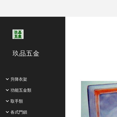
Sk
玖品五金
升降衣架
功能五金類
取手類
各式門鎖