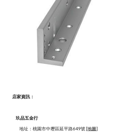
    店家資訊：
玖品五金行
            地址：桃園市中壢區延平路649號 [
地圖
]