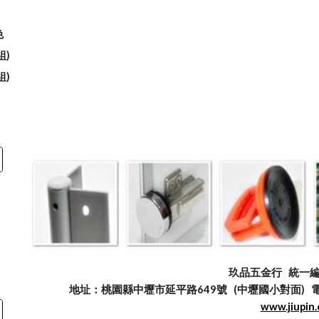
色
組)
組)
玖品五金行
統一編號
地址：桃園縣中壢市延平路649號 (中壢國小對面) 電話：03
www.jiupin