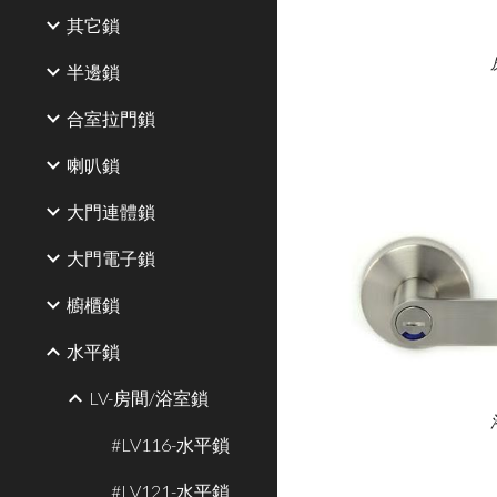
其它鎖
半邊鎖
合室拉門鎖
喇叭鎖
大門連體鎖
大門電子鎖
櫥櫃鎖
水平鎖
LV-房間/浴室鎖
#LV116-水平鎖
#LV121-水平鎖