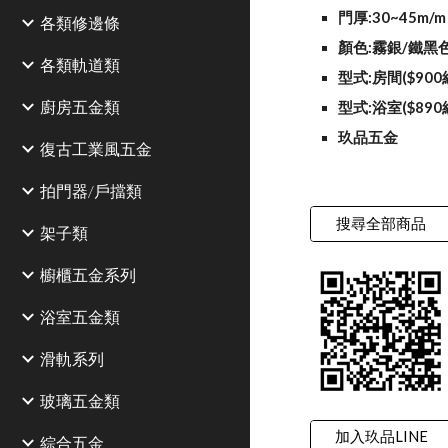
門厚:30~45m/m
各類修邊條
顏色:霧銀/鐵黑
各類軌道類
型式:房間($900
廚房五金類
型式:浴室($890
玖品五金
復古工業風五金
拍門器/戶擋類
搜尋全部商品
架子類
櫥櫃五金系列
浴室五金類
滑軌系列
玻璃五金類
加入玖品LINE
綜合五金