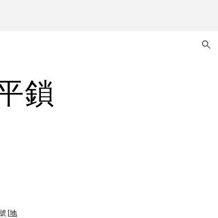
ion
水平鎖
號 [
地