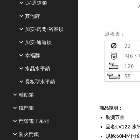
LV-通道鎖
其他牌
加安-房間/浴室鎖
加安-通道鎖
幸福牌
水晶水平鎖
長板型水平鎖
輔助鎖
鐵門鎖
商品說明：
裝潢五金
門禁電子系列
品名:LV122-水
防火門鎖
規格:60MM(寸8