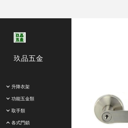
Sk
玖品五金
升降衣架
功能五金類
取手類
各式門鎖