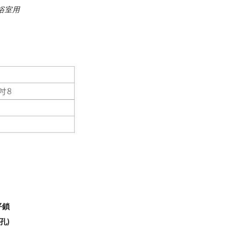
浴室用
平鎖
孔)