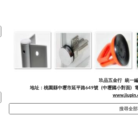
玖品五金行
統一編號
地址：桃園縣中壢市延平路649號 (中壢國小對面) 電話：03
www.jiupin
搜尋全部
abuse