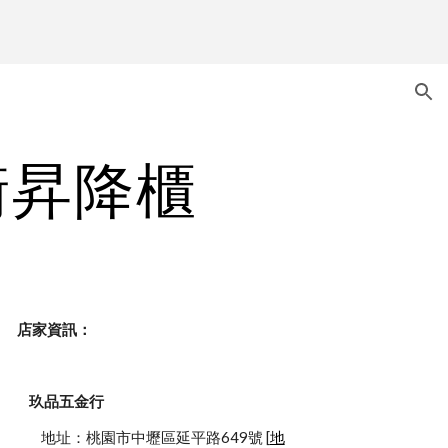
ion
衝昇降櫃
    店家資訊：
玖品五金行
            地址：桃園市中壢區延平路649號 [
地