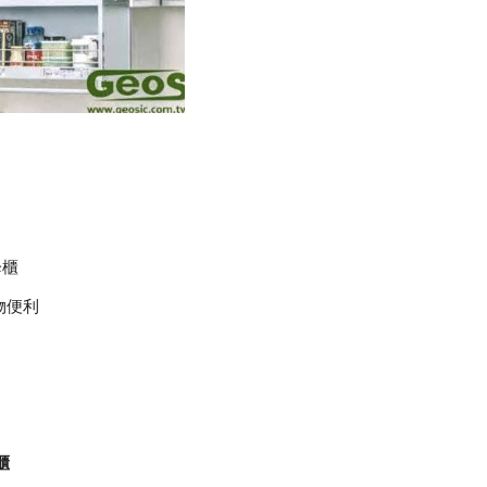
降櫃
物便利
櫃