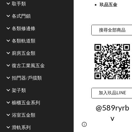
取手類
玖品五金
各式門鎖
各類修邊條
搜尋全部商品
各類軌道類
廚房五金類
復古工業風五金
拍門器/戶擋類
架子類
加入玖品LINE
櫥櫃五金系列
@589ryrb
浴室五金類
v
Google Sites
Report 
滑軌系列