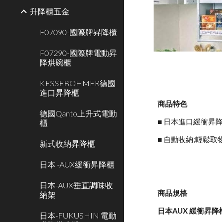
升降櫃五金
F07090-國際牌昇降櫃
F07290-國際牌電動昇
降烘碗櫃
KESSEBOHMER德國
進口昇降櫃
商品特色
德國Qanto上升式電動
■ 日本進口緩衝昇
櫃
■ 自動收納;輕鬆取
新式收納昇降櫃
日本 -AUX緩衝昇降櫃
日本-AUX垂直調味收
商品規格
納架
日本AUX 緩衝昇降
日本-FUKUSHIN 電動