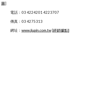
圖
]
            電話：03 4224201 4223707
            傳真：03 4275313
            網址：
www.jiupin.com.tw
 [
經銷據點
]