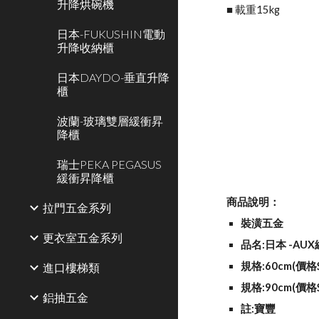
升降烘碗機
■ 載重15kg
日本-FUKUSHIN電動
升降收納櫃
日本DAYDO-垂直升降
櫃
波蘭-玻璃雙層緩衝昇
降櫃
瑞士PEKA PEGASUS
緩衝昇降櫃
商品說明：
拉門五金系列
裝潢五金
更衣室五金系列
品名:日本 -AU
規格:60cm(價格$
進口樓梯類
規格:90cm(價格$
鋁抽五金
註:寶豐