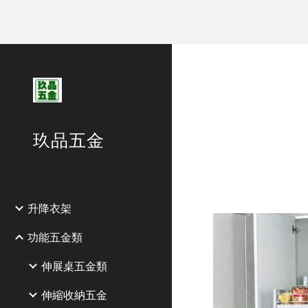
Sk
玖品五金
升降衣架
功能五金類
伸展桌五金類
伸縮收納五金