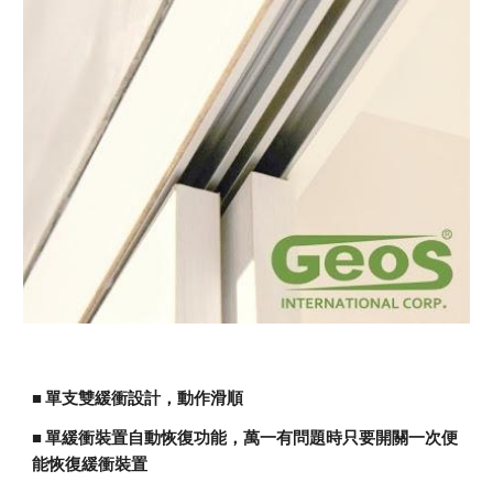
■ 
單支雙緩衝設計，動作滑順
■ 單緩衝裝置自動恢復功能，萬一有問題時只要開關一次便
能恢復緩衝裝置