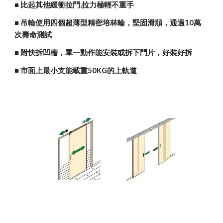
■ 比起其他緩衝拉門,拉力極輕不重手
■ 吊輪使用四個超薄型精密培林輪，堅固滑順，通過10萬
次壽命測試
■ 附快拆凹槽，單一動作能安裝或拆下門片，好裝好拆
■ 市面上最小支能載重50KG的上軌道