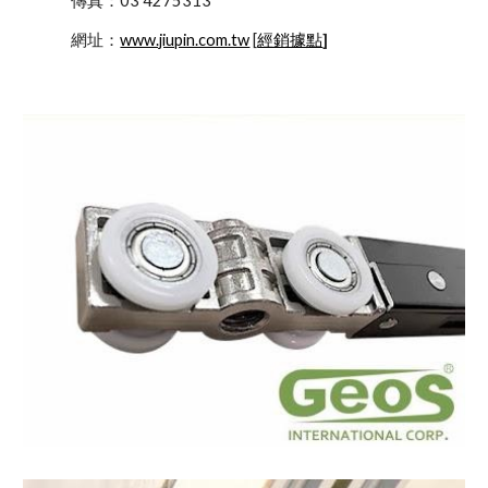
            傳真：03 4275313
            網址：
www.jiupin.com.tw
 [
經銷據點
]