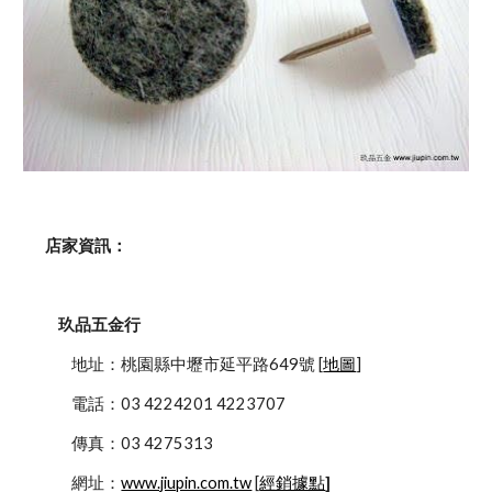
    店家資訊：
玖品五金行
            地址：桃園縣中壢市延平路649號 [
地圖
]
            電話：03 4224201 4223707
            傳真：03 4275313
            網址：
www.jiupin.com.tw
 [
經銷據點
]