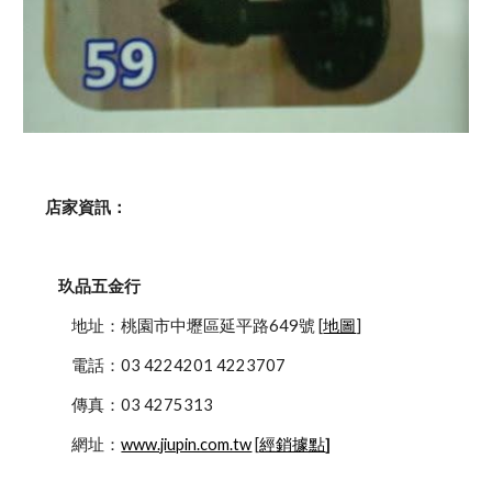
    店家資訊：
玖品五金行
            地址：桃園市中壢區延平路649號 [
地圖
]
            電話：03 4224201 4223707
            傳真：03 4275313
            網址：
www.jiupin.com.tw
 [
經銷據點
]