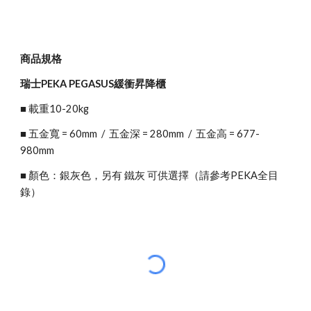
商品規格
瑞士PEKA PEGASUS緩衝昇降櫃
■ 載重10-20kg
■ 五金寬 = 60mm  /  五金深 = 280mm  /  五金高 = 677-
980mm
■ 顏色：銀灰色，另有 鐵灰 可供選擇（請參考PEKA全目
錄）