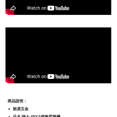
商品說明：
裝潢五金
品名:瑞士-PEKA緩衝昇降櫃