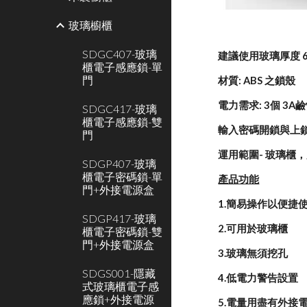
玻璃櫥櫃
SDGC407-玻璃
建議使用玻璃厚度 6
櫃電子感應鎖-單
門
材質: ABS 之鎖殼
電力需求: 3個 3A
SDGC417-玻璃
櫃電子感應鎖-雙
輸入密碼開鎖與上
門
運用範圍- 玻璃櫃
SDGP407-玻璃
櫃電子密碼鎖-單
產品功能
門+外接電源盒
1.簡易操作以便捷
SDGP417-玻璃
2.可用於玻璃櫃
櫃電子密碼鎖-雙
門+外接電源盒
3.玻璃無須挖孔
SDGS001-隱藏
4.低電力警告設置
式玻璃櫃電子感
應鎖+外接電源
5.電量用盡有外接