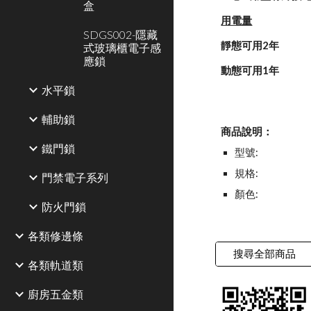
盒
用電量
SDGS002-隱藏
靜態可用2年
式玻璃櫃電子感
應鎖
動態可用1年
水平鎖
輔助鎖
商品說明：
鐵門鎖
型號:
規格:
門禁電子系列
顏色:
防火門鎖
各類修邊條
搜尋全部商品
各類軌道類
廚房五金類