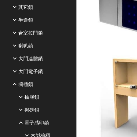
其它鎖
半邊鎖
合室拉門鎖
喇叭鎖
大門連體鎖
大門電子鎖
櫥櫃鎖
抽屜鎖
撥碼鎖
電子感印鎖
木製櫥櫃