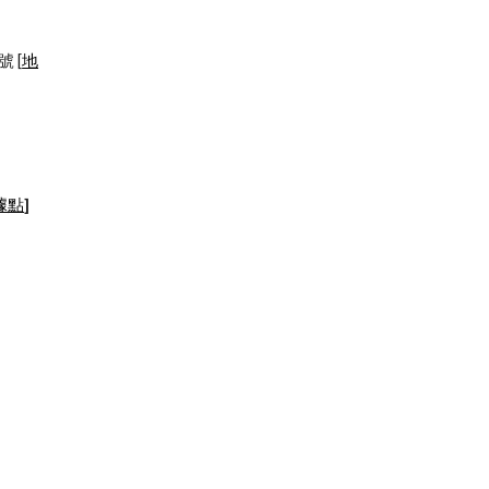
號 [
地
據點
]