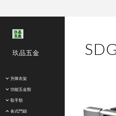
Sk
SD
玖品五金
升降衣架
功能五金類
取手類
各式門鎖