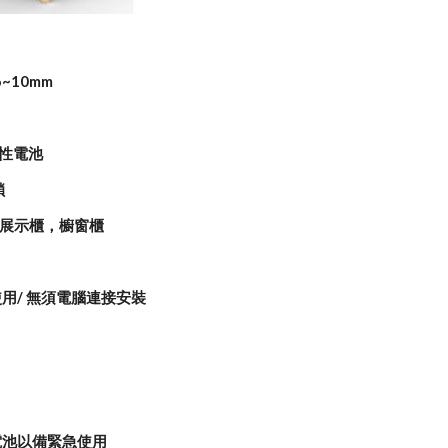
~10mm
鹼性電池
鎖
，展示櫃，櫥窗櫃
使用/ 無須電腦連接安裝
電池以備緊急使用