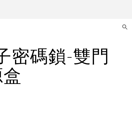
ion
電子密碼鎖-雙門
源盒