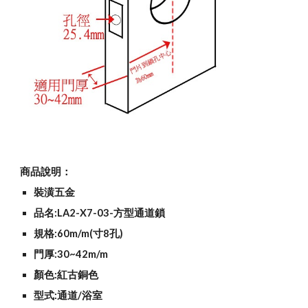
商品說明：
裝潢五金
品名:LA2-X7-03-方型通道鎖
規格:60m/m(寸8孔)
門厚:30~42m/m
顏色:紅古銅色
型式:通道/浴室