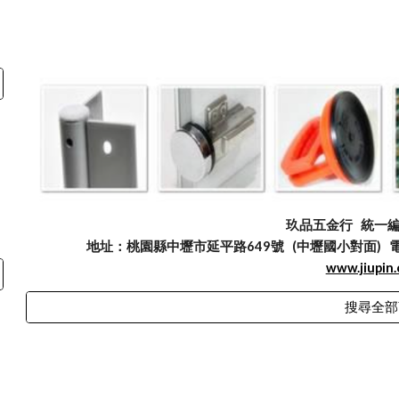
玖品五金行
統一編號
地址：桃園縣中壢市延平路649號 (中壢國小對面) 電話：03
www.jiupin
搜尋全部
abuse