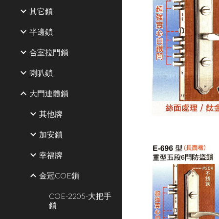
其它鎖
半邊鎖
合室拉門鎖
喇叭鎖
大門連體鎖
其他牌
加安鎖
幸福牌
金冠COE鎖
COE-2205-大把手
鎖