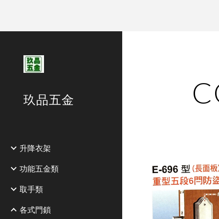
Sk
C
玖品五金
升降衣架
功能五金類
取手類
各式門鎖