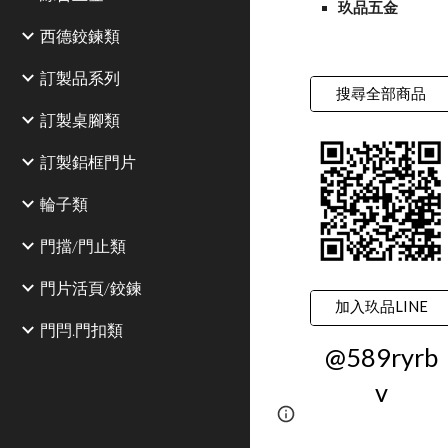
玖品五金
西德鉸鍊類
訂製品系列
搜尋全部商品
訂製桌腳類
訂製鋁框門片
輪子類
門擋/門止類
門片活頁/鉸鍊
加入玖品LINE
門閂.門扣類
@589ryrb
v
Google Sites
Report 