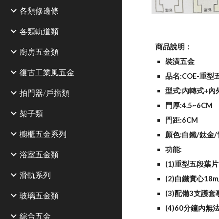
各類修邊條
各類軌道類
商品說明：
廚房五金類
裝潢五金
復古工業風五金
品名:COE-重
型式:內轉式+內
拍門器/戶擋類
門厚:4.5~6CM
架子類
門距:6CM
櫥櫃五金系列
顏色:白鐵/鈦金
功能:
浴室五金類
(1)重型五段葉
滑軌系列
(2)白鐵實心18
(3)配備3支護
玻璃五金類
(4)60分鐘內
綜合五金