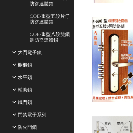
防盜連體鎖
COE-重型五段片仔
防盜連體鎖
COE-重型八段雙鎖
匙防盜連體鎖
大門電子鎖
櫥櫃鎖
水平鎖
輔助鎖
鐵門鎖
門禁電子系列
防火門鎖