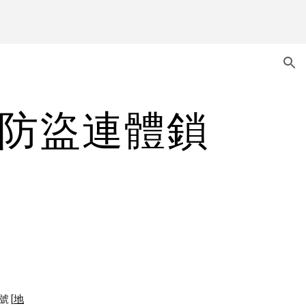
ion
閂防盜連體鎖
號 [
地