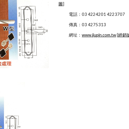
圖
]
            電話：03 4224201 4223707
            傳真：03 4275313
            網址：
www.jiupin.com.tw
 [
經銷