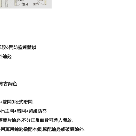
型五段6閂防盜連體鎖
外鑰匙
/青古銅色
片+雙閂3段式暗閂.
m/m主閂+暗閂+超級防盜
套事葉片鑰匙,不分正反面皆可差入開啟.
無法用萬用鑰匙撬開本鎖,原配鑰匙或破壞除外.