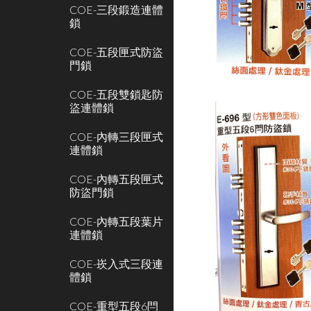
COE-三段鍛造連體
鎖
COE-五段匣式防盜
門鎖
COE-五段雙鎖匙防
盜連體鎖
COE-內轉三段匣式
連體鎖
COE-內轉五段匣式
防盜門鎖
COE-內轉五段葉片
連體鎖
COE-崁入式三段連
體鎖
COE-重型五段6閂