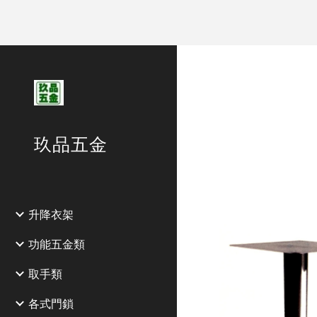
Sk
玖品五金
升降衣架
功能五金類
取手類
各式門鎖