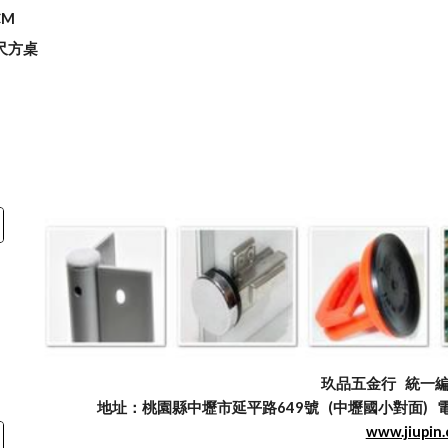
CM
2尺方桌
玖品五金行
統一編號
地址：桃園縣中壢市延平路649號 (中壢國小對面) 電話：03
www.jiupin