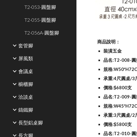
T2-053-圓盤腳
T2-055-圓盤腳
T2-056A-圓盤腳
商品說明：
套管腳
裝潢五金
屏風類
品名:T2-008-
規格:W50*H72
會議桌
承重:4尺圓桌/
櫥櫃腳
價格:$6800支
洽談桌
品名:T2-009-
規格:W45*H72
鑄鐵腳
承重:3尺圓桌/
長型鋁桌腳
價格:$5800支
品名:T2-010-
長方腳