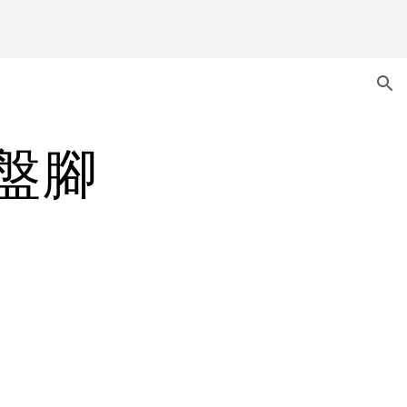
ion
圓盤腳