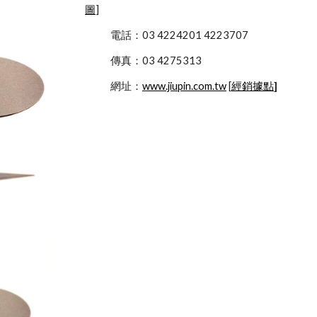
圖
]
            電話：03 4224201 4223707
            傳真：03 4275313
            網址：
www.jiupin.com.tw
 [
經銷據點
]