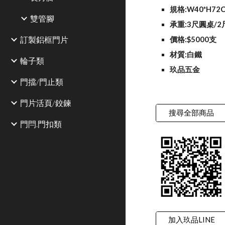
規格:W40*H72
雙管腳
承重:3尺圓桌/
訂製鋁框門片
價格:$5000支
材質:白鐵
輪子類
玖品五金
門擋/門止類
門片活頁/鉸鍊
搜尋全部商品
門閂.門扣類
加入玖品LINE