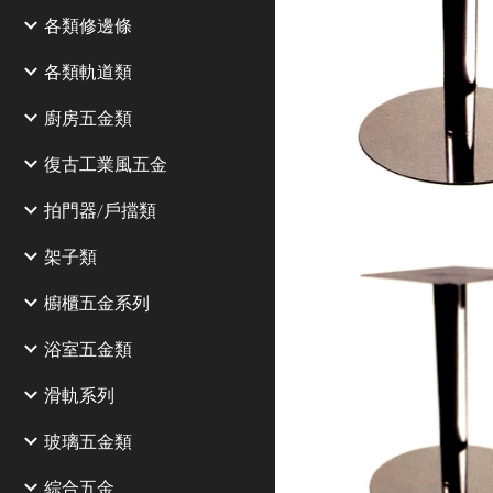
各類修邊條
各類軌道類
廚房五金類
復古工業風五金
拍門器/戶擋類
架子類
櫥櫃五金系列
浴室五金類
滑軌系列
玻璃五金類
綜合五金