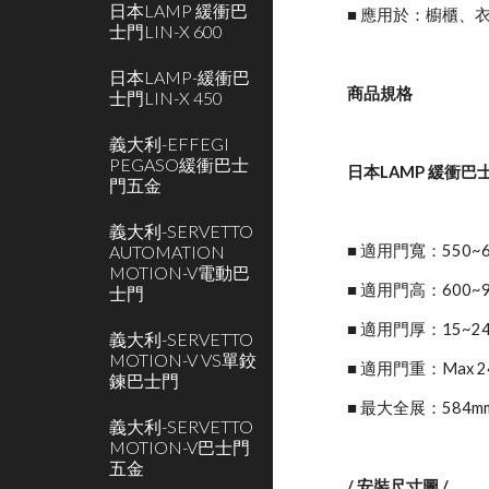
日本LAMP 緩衝巴
■ 應用於：櫥櫃、
士門LIN-X 600
日本LAMP-緩衝巴
商品規格
士門LIN-X 450
義大利-EFFEGI
PEGASO緩衝巴士
日本LAMP 緩衝巴士門
門五金
義大利-SERVETTO
AUTOMATION
■ 適用門寬：550~6
MOTION-V電動巴
■ 適用門高：600
士門
■ 適用門厚：15~2
義大利-SERVETTO
MOTION-V VS單鉸
■ 適用門重：Max 2
鍊巴士門
■ 最大全展：584m
義大利-SERVETTO
MOTION-V巴士門
五金
/ 安裝尺寸圖 /