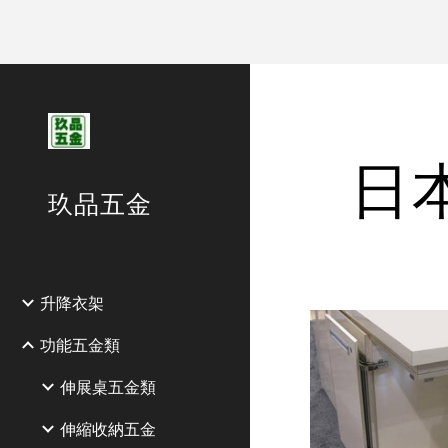
Sk
日本
玖品五金
升降衣架
功能五金類
伸展桌五金類
伸縮收納五金