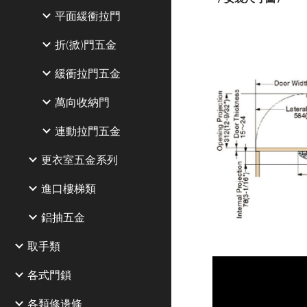
平面緩衝拉門
折(掀)門五金
緩衝拉門五金
萬向收納門
連動拉門五金
更衣室五金系列
進口樓梯類
鋁抽五金
取手類
各式門鎖
各類修邊條