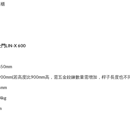
衣櫃
LIN-X 600
50mm
~900mm(若高度比900mm高，需五金鉸鍊數量需增加，桿子長度也不同
4mm
4kg
m