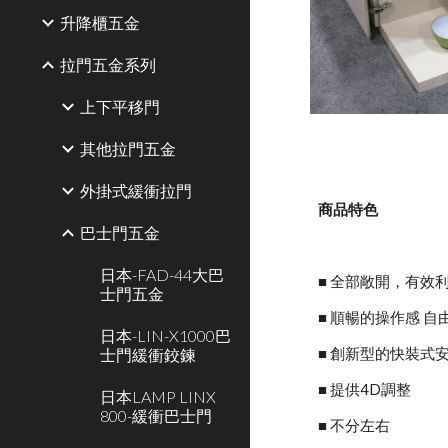
升降櫃五金
拉門五金系列
上下平移門
其他拉門五金
外掛式緩衝拉門
商品特色
巴士門五金
日本-FAD-44大巴
■ 全部敞開，有效
士門五金
■ 順暢的操作感 
日本-LIN-X1000巴
士門緩衝鉸鍊
■ 創新型的快裝式
■ 提供4D調整
日本LAMP LINX
800-緩衝巴士門
■ 不分左右