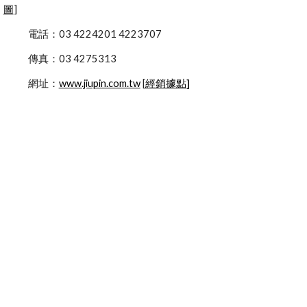
圖
]
            電話：03 4224201 4223707
            傳真：03 4275313
            網址：
www.jiupin.com.tw
 [
經銷據點
]