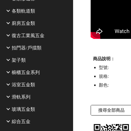
各類軌道類
廚房五金類
復古工業風五金
拍門器/戶擋類
商品說明：
架子類
型號:
櫥櫃五金系列
規格:
浴室五金類
顏色:
滑軌系列
玻璃五金類
搜尋全部商品
綜合五金