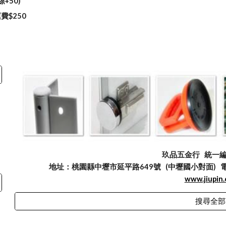
絲+50)
費$250
玖品五金行
統一編號
地址：桃園縣中壢市延平路649號 (中壢國小對面) 電話：03
www.jiupin
搜尋全部