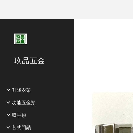
Sk
玖品五金
升降衣架
功能五金類
取手類
各式門鎖