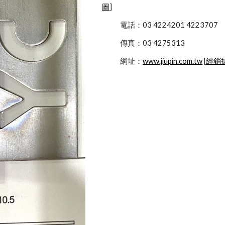
圖
]
            電話：03 4224201 4223707
            傳真：03 4275313
            網址：
www.jiupin.com.tw
 [
經銷