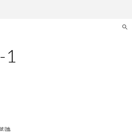
ion
-1
號 [
地