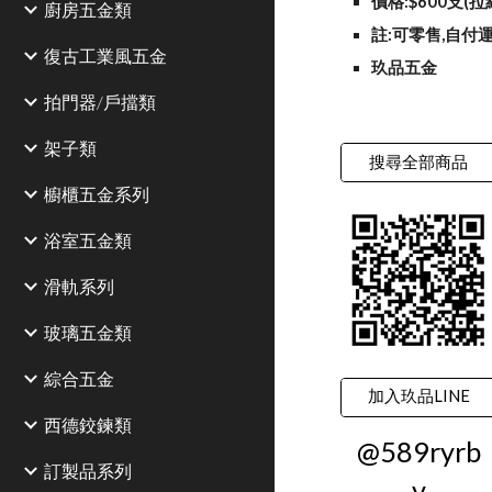
價格:$600支(拉
廚房五金類
註:可零售,自付運
復古工業風五金
玖品五金
拍門器/戶擋類
架子類
搜尋全部商品
櫥櫃五金系列
浴室五金類
滑軌系列
玻璃五金類
綜合五金
加入玖品LINE
西德鉸鍊類
@589ryrb
訂製品系列
v