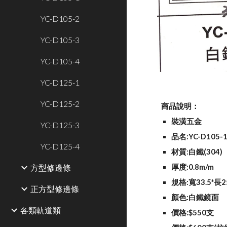
YC-D105-2
YC-D105-3
YC-D105-4
YC-D125-1
YC-D125-2
商品說明：
裝潢五金
YC-D125-3
品名:YC-D105-
YC-D125-4
材質:白鐵(304)
方型修邊條
厚度:0.8m/m
規格:寬33.5*長
正方型修邊條
顏色:白鐵鏡面
各類軌道類
價格:$550支