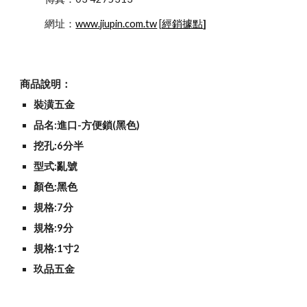
            網址：
www.jiupin.com.tw
 [
經銷據點
]
商品說明：
裝潢五金
品名:進口-方便鎖(黑色)
挖孔:6分半
型式:亂號
顏色:黑色
規格:7分
規格:9分
規格:1寸2
玖品五金