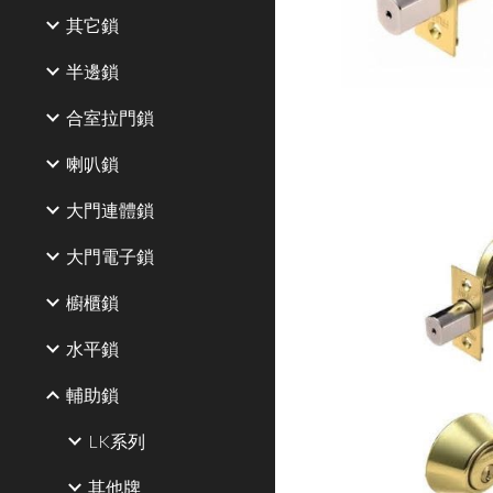
其它鎖
半邊鎖
合室拉門鎖
喇叭鎖
大門連體鎖
大門電子鎖
櫥櫃鎖
水平鎖
輔助鎖
LK系列
其他牌