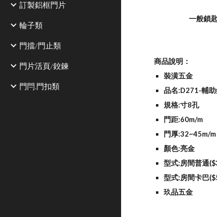
訂製鋁框門片
                        一般
輪子類
門擋/門止類
商品說明：
門片活頁/鉸鍊
裝潢五金
門閂.門扣類
品名:D271-輔
規格:寸8孔
門距:60m/m
門厚:32~45m/m
顏色:亮金
型式:房間普通($3
型式:房間卡巴($5
玖品五金