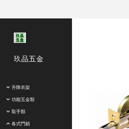
Sk
玖品五金
升降衣架
功能五金類
取手類
各式門鎖