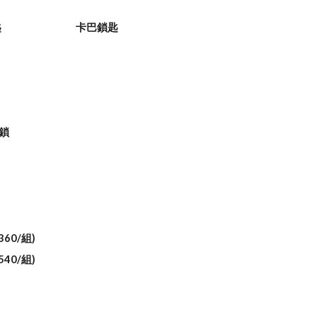
鎖匙
卡巴鎖匙
助鎖
60/組)
40/組)