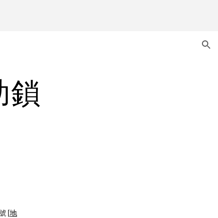
ion
助鎖
號 [
地