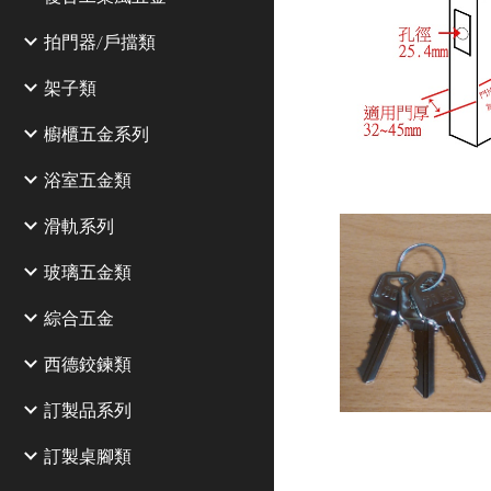
拍門器/戶擋類
架子類
櫥櫃五金系列
浴室五金類
滑軌系列
玻璃五金類
綜合五金
西德鉸鍊類
訂製品系列
訂製桌腳類