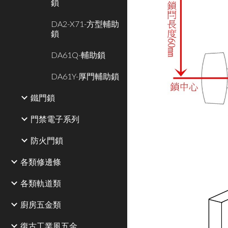
鎖
DA2-X71-方型輔助
鎖
DA61Q-輔助鎖
DA61Y-厚門輔助鎖
鐵門鎖
門禁電子系列
防火門鎖
各類修邊條
各類軌道類
廚房五金類
復古工業風五金