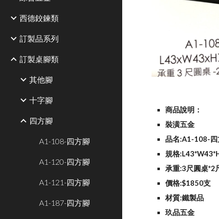
西德鉸鍊類
訂製品系列
訂製桌腳類
其他腳
十字腳
商品說明：
四方腳
裝潢五金
品名:A1-108-
A1-108-四方腳
規格:L43*W43*
A1-120-四方腳
承重:3尺圓桌*
A1-121-四方腳
價格:$1850支
材質:鐵製品
A1-187-四方腳
玖品五金