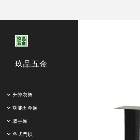
Sk
玖品五金
升降衣架
功能五金類
取手類
各式門鎖