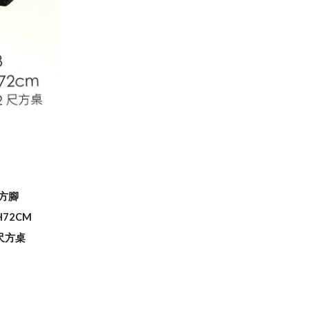
四方腳
H72CM
2尺方桌