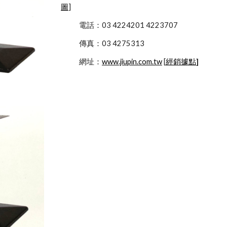
圖
]
            電話：03 4224201 4223707
            傳真：03 4275313
            網址：
www.jiupin.com.tw
 [
經銷據點
]