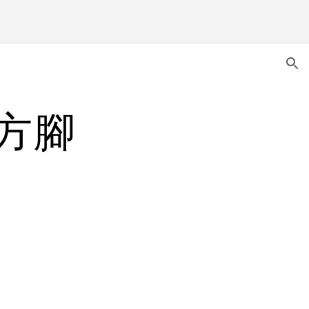
ion
四方腳