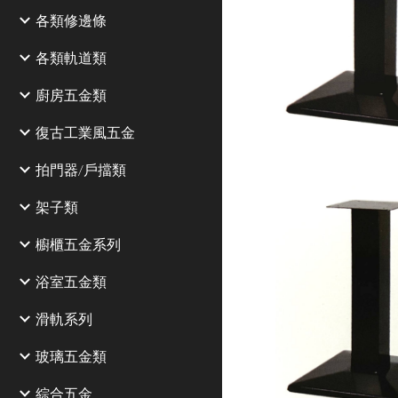
各類修邊條
各類軌道類
廚房五金類
復古工業風五金
拍門器/戶擋類
架子類
櫥櫃五金系列
浴室五金類
滑軌系列
玻璃五金類
綜合五金