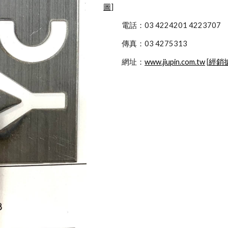
圖
]
            電話：03 4224201 4223707
            傳真：03 4275313
            網址：
www.jiupin.com.tw
 [
經銷