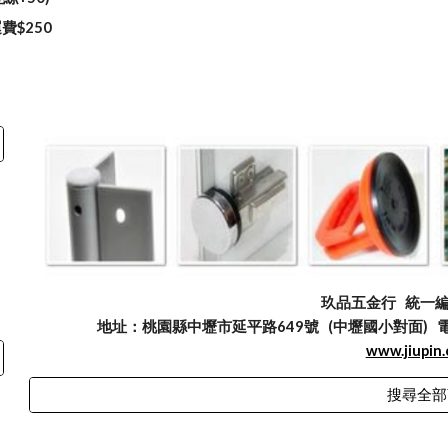
費$250
玖品五金行
統一編號
地址：桃園縣中壢市延平路649號 (中壢國小對面) 電話：03
www.jiupin
搜尋全部