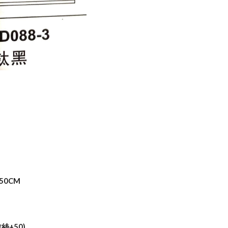
3
250CM
拉絲+50)