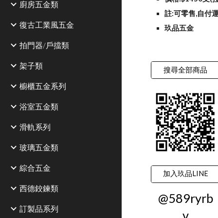
廚房五金類
註:可零售,自付運
復古工業風五金
玖品五金
拍門器/戶擋類
架子類
搜尋全部商品
櫥櫃五金系列
浴室五金類
滑軌系列
玻璃五金類
綜合五金
加入玖品LINE
西德鉸鍊類
@589ryrb
訂製品系列
v