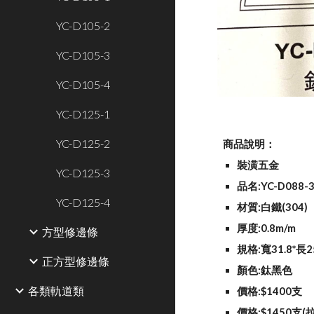
YC-D105-2
YC-D105-3
YC-D105-4
YC-D125-1
YC-D125-2
商品說明：
裝潢五金
YC-D125-3
品名:YC-D088-
YC-D125-4
材質:白鐵(304)
厚度:0.8m/m
方型修邊條
規格:寬31.8*長
正方型修邊條
顏色:鈦黑色
各類軌道類
價格:$1400支
價格:$1450支(