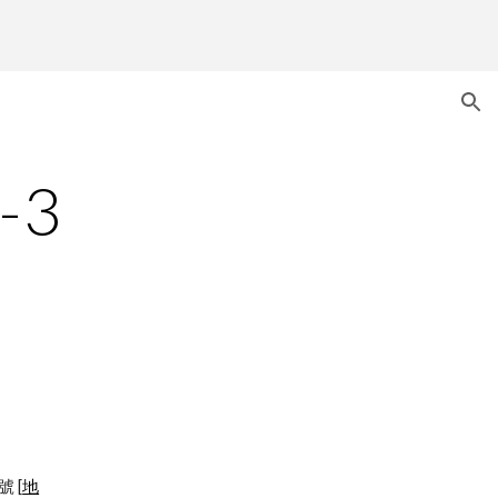
ion
-3
號 [
地