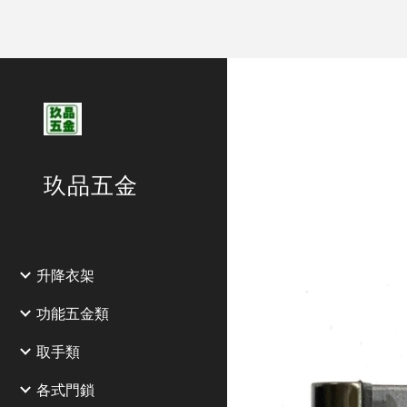
Sk
玖品五金
升降衣架
功能五金類
取手類
各式門鎖