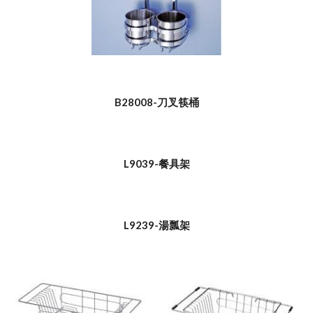
B28008-刀叉筷桶
L9039-餐具架
L9239-湯瓢架