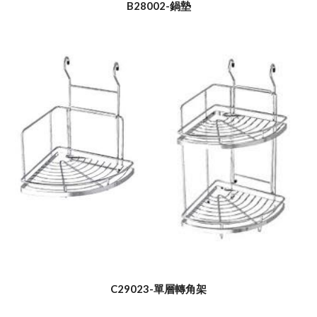
B28002-鍋墊
C29023-單層轉角架