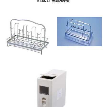
B38012-伸縮洗菜籃