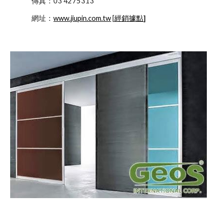
            傳真：03 4275313
            網址：
www.jiupin.com.tw
 [
經銷據點
]