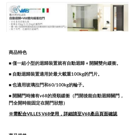
商品特色
■ 
僅一組小型的迴歸裝置就有自動迴歸 + 開關雙向緩衝。
■ 自動迴歸裝置適用於最大載重100kg的門片。
■ 也適用玻璃拉門和60/100kg的輪子。
■ 開關門時擁有v68的滑順緩衝（門開後能自動迴歸關門，
門全開時能固定在開門狀態）
※需配合VILLES V68使用，詳細請至V68產品頁面確認