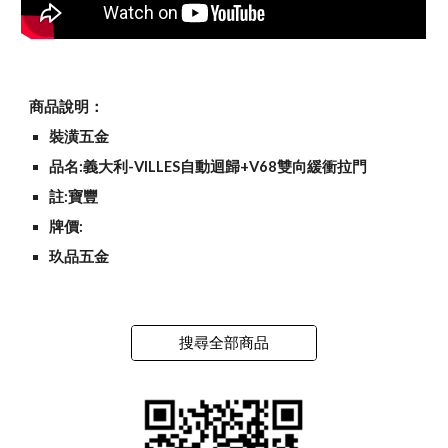
商品說明：
裝潢五金
品名:義大利-VILLES自動迴歸+V68雙向緩衝拉門
註:寶豐
牌價:
玖品五金
搜尋全部商品