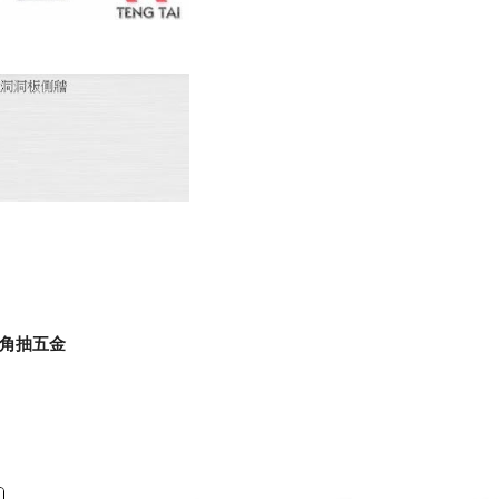
轉角抽五金