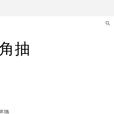
ion
轉角抽
號 [
地