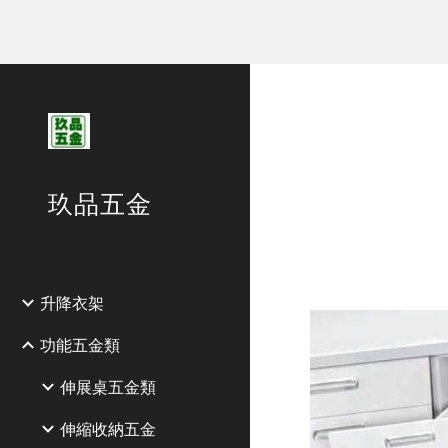
Sk
玖品五金
升降衣架
功能五金類
伸展桌五金類
伸縮收納五金