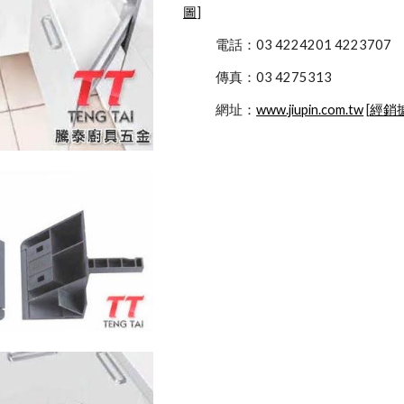
圖
]
            電話：03 4224201 4223707
            傳真：03 4275313
            網址：
www.jiupin.com.tw
 [
經銷