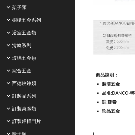
架子類
櫥櫃五金系列
浴室五金類
滑軌系列
玻璃五金類
綜合五金
商品說明：
西德鉸鍊類
裝潢五金
品名:DANCO-
訂製品系列
註:建泰
訂製桌腳類
玖品五金
訂製鋁框門片
輪子類