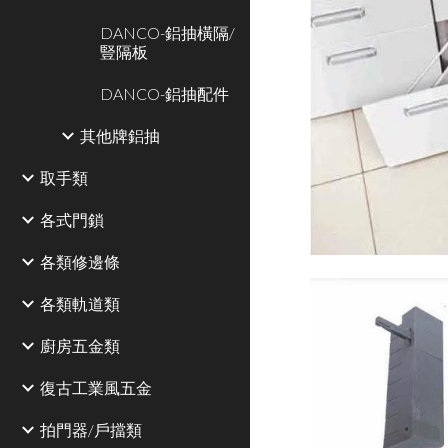
DANCO-鋁抽橫隔/
豎隔板
DANCO-鋁抽配件
其他牌鋁抽
取手類
各式門鎖
各類修邊條
各類軌道類
廚房五金類
復古工業風五金
拍門器/戶擋類