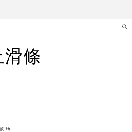
ion
止滑條
號 [
地