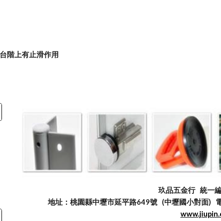
M
梯台階上有止滑作用
玖品五金行
統一編號
地址：桃園縣中壢市延平路649號 (中壢國小對面) 電話：03
www.jiupin