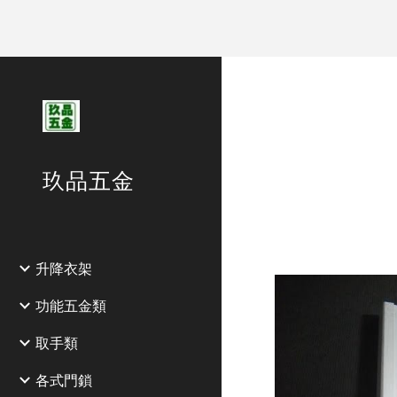
Sk
玖品五金
升降衣架
功能五金類
取手類
各式門鎖