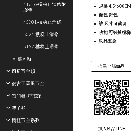
11616-樓梯止滑條附
規格:4.5*600C
膠條
顏色:鋁色
45001-樓梯止滑條
註:尺寸可裁切
功能:可裝於樓
5024-樓梯止滑條
玖品五金
5157-樓梯止滑條
萬向軌
搜尋全部商品
廚房五金類
復古工業風五金
拍門器/戶擋類
架子類
櫥櫃五金系列
加入玖品LINE