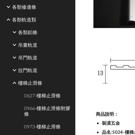
各類修邊條
各類軌道類
各類鋁條
吊畫軌道
吊門軌道
拉門軌道
樓梯止滑條
0627-樓梯止滑條
0966-樓梯止滑條附膠
條
商品說明：
裝潢五金
0973-樓梯止滑條
品名:5024-樓