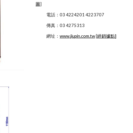
圖
]
            電話：03 4224201 4223707
            傳真：03 4275313
            網址：
www.jiupin.com.tw
 [
經銷據點
]