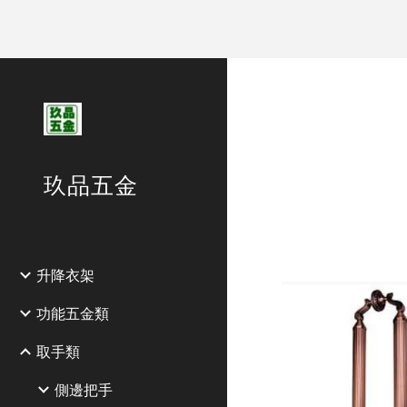
Sk
玖品五金
升降衣架
功能五金類
取手類
側邊把手