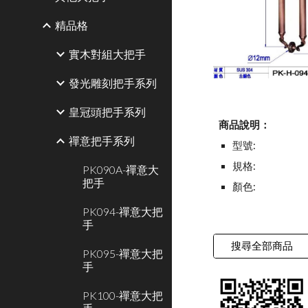
精品格
實木對組大把手
發光雕刻把手系列
皇冠頭把手系列
商品說明：
禪意把手系列
型號:
規格:
PK090A-禪意大
把手
顏色:
PK094-禪意大把
手
搜尋全部商品
PK095-禪意大把
手
PK100-禪意大把