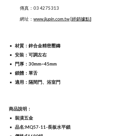
            傳真：03 4275313
            網址：
www.jiupin.com.tw
 [
經銷據點
]
材質：鋅合金精密壓鑄
安裝：可調左右
門厚：30mm~45mm
鎖體：單舌
適用：隔間門、浴室門
商品說明：
裝潢五金
品名:MQ57-11-長板水平鎖