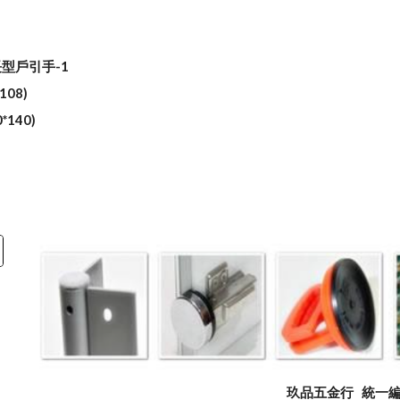
長型戶引手-1
108)
*140)
玖品五金行
統一編號