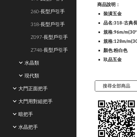
商品說明：
260-長型戶引手
裝潢五金
品名:318-古典
318-長型戶引手
規格:96m/m(30*
Z097-長型戶引手
規格:128m/m(30
Z748-長型戶引手
顏色:粉白色
玖品五金
水晶類
現代類
搜尋全部商品
大門正面把手
大門用對組把手
暗把手
水晶把手