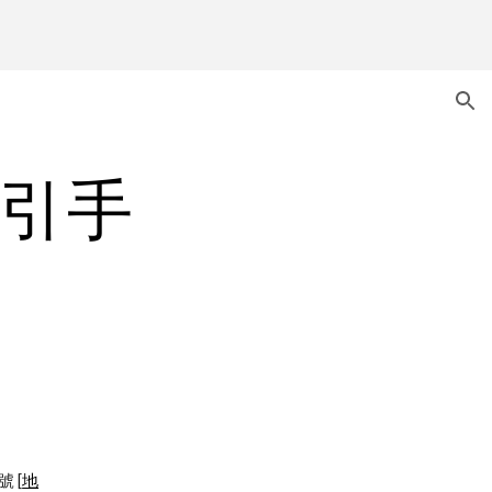
ion
戶引手
號 [
地