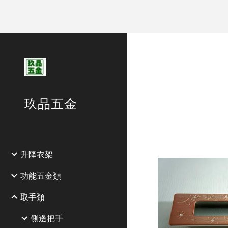
Sk
玖品五金
升降衣架
功能五金類
取手類
側邊把手