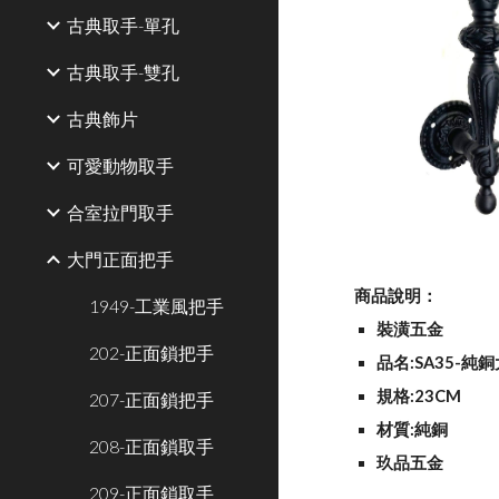
古典取手-單孔
古典取手-雙孔
古典飾片
可愛動物取手
合室拉門取手
大門正面把手
商品說明：
1949-工業風把手
裝潢五金
202-正面鎖把手
品名:SA35-純
規格:23CM
207-正面鎖把手
材質:純銅
208-正面鎖取手
玖品五金
209-正面鎖取手