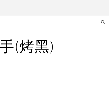
ion
手(烤黑)