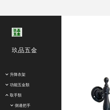
Sk
玖品五金
升降衣架
功能五金類
取手類
側邊把手