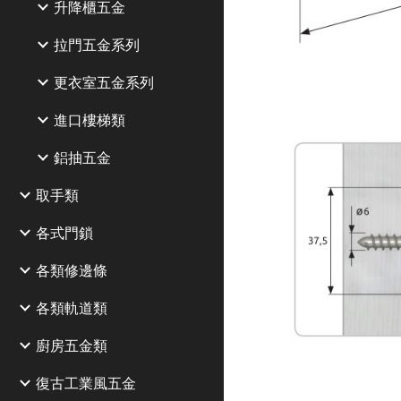
升降櫃五金
拉門五金系列
更衣室五金系列
進口樓梯類
鋁抽五金
取手類
各式門鎖
各類修邊條
各類軌道類
廚房五金類
復古工業風五金