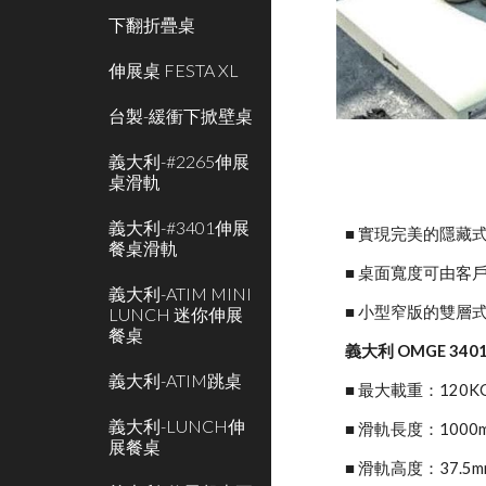
下翻折疊桌
伸展桌 FESTA XL
台製-緩衝下掀壁桌
義大利-#2265伸展
桌滑軌
義大利-#3401伸展
■ 實現完美的隱藏
餐桌滑軌
■ 桌面寬度可由客
義大利-ATIM MINI
■ 小型窄版的雙層
LUNCH 迷你伸展
餐桌
義大利 OMGE 34
義大利-ATIM跳桌
■ 最大載重：120K
義大利-LUNCH伸
■ 滑軌長度：1000
展餐桌
■ 滑軌高度：37.5m