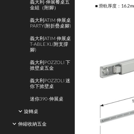
義大利-伸展餐桌五
■ 滑軌厚度：16.2m
金組（附腳）
義大利ATIM 伸展桌
PARTY(附折疊桌腳)
義大利ATIM 伸展桌
T-ABLE XL(附支撐
腳)
義大利POZZOLI 下
掀壁桌五金
義大利POZZOLI 迷
你下掀壁桌
迷你390-伸展桌
旋轉桌
伸縮收納五金