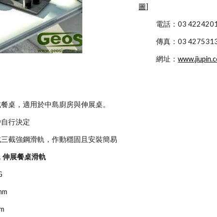
圖
]
            電話：03 422
            傳真：03 427531
            網址：
www.jiupin.
式餐桌，適用於中島廚房與伸展桌。
戶自行決定
式三截強鋼滑軌，作動穩固且安裝簡易
01 伸展餐桌滑軌
G
mm
m