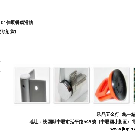
3401伸展餐桌滑軌
要預訂貨)
玖品五金行
統一編號
地址：桃園縣中壢市延平路649號 (中壢國小對面) 電話：03
www.jiupin