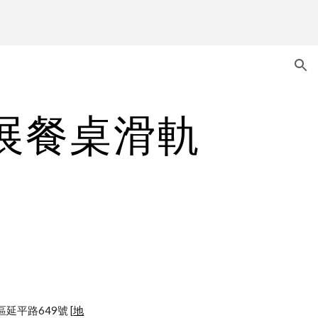
ion
伸展餐桌滑軌
園市中壢區延平路649號 [
地