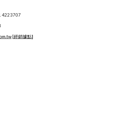
4201 4223707
3
com.tw
 [
經銷據點
]