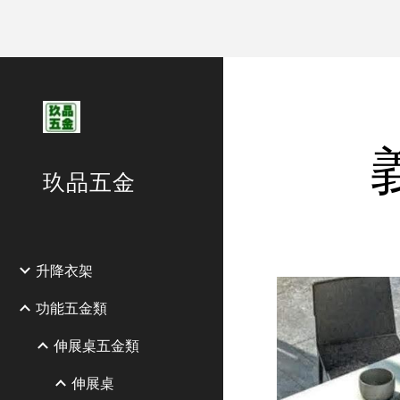
Sk
玖品五金
升降衣架
功能五金類
伸展桌五金類
伸展桌