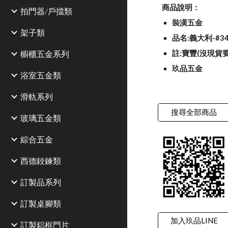
商品說明：
拍門器/戶擋類
裝潢五金
架子類
品名:義大利-#
櫥櫃五金系列
註:寶豐(沒現貨
玖品五金
浴室五金類
滑軌系列
搜尋全部商品
玻璃五金類
綜合五金
西德鉸鍊類
訂製品系列
訂製桌腳類
加入玖品LINE
訂製鋁框門片