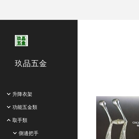
Sk
玖品五金
升降衣架
功能五金類
取手類
側邊把手