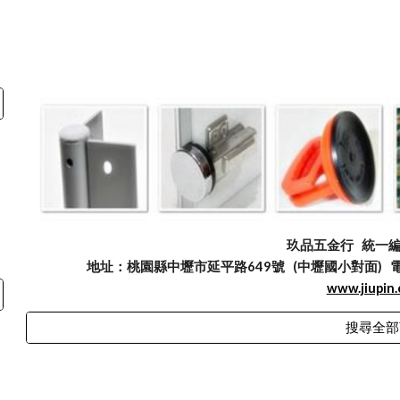
玖品五金行
統一編號
地址：桃園縣中壢市延平路649號 (中壢國小對面) 電話：03
www.jiupin
搜尋全部
abuse