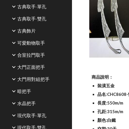
古典取手-單孔
古典取手-雙孔
古典飾片
可愛動物取手
合室拉門取手
大門正面把手
商品說明：
大門用對組把手
裝潢五金
暗把手
品名:CHC860
水晶把手
長度:550m/m
孔距:315m/m
現代取手-單孔
顏色:白鐵
現代取手-雙孔
交期:30天