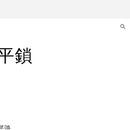
ion
水平鎖
號 [
地