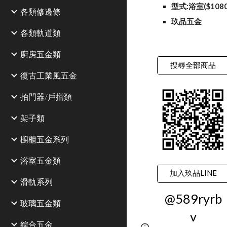
型式:浴室($108
各類修邊條
玖品五金
各類軌道類
廚房五金類
搜尋全部商品
復古工業風五金
拍門器/戶擋類
架子類
櫥櫃五金系列
浴室五金類
加入玖品LINE
滑軌系列
@589ryrb
玻璃五金類
v
綜合五金