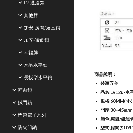
LV-通道鎖
其他牌
加安-房間/浴室鎖
加安-通道鎖
幸福牌
水晶水平鎖
商品說明：
長板型水平鎖
裝潢五金
輔助鎖
品名:LV126-水
規格:60MM(寸6
鐵門鎖
門厚:30~45m/m
門禁電子系列
顏色:霧銀/鐵黑
防火門鎖
型式:房間($108