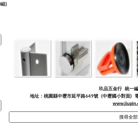
0組)
玖品五金行
統一編號
地址：桃園縣中壢市延平路649號 (中壢國小對面) 電話：03
www.jiupin
搜尋全部