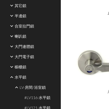
其它鎖
半邊鎖
合室拉門鎖
喇叭鎖
大門連體鎖
大門電子鎖
櫥櫃鎖
水平鎖
LV-房間/浴室鎖
#LV116-水平鎖
#LV121-水平鎖