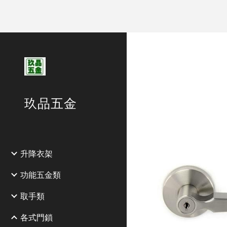
Sk
玖品五金
升降衣架
功能五金類
取手類
各式門鎖