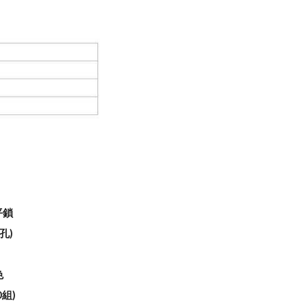
平鎖
孔)
色
0組)